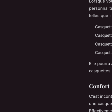
Lorsque vou
personnalité
telles que :
Casquette
Casquett
Casquette
Casquet
Elle pourra
casquettes 
Confort
C’est incon
une casquet
Effectivemen