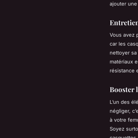
ajouter une
Entretien
Vous avez p
car les casq
nettoyer sa
matériaux e
résistance 
Booster 
L’un des él
négliger, c
à votre fem
Soyez surto
casquettes 