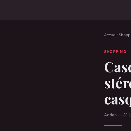
Accueil
›
Shopp
SHOPPING
Casq
stér
casq
Adrien — 31 j