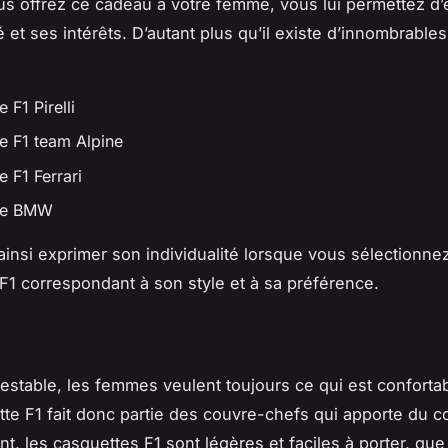
s offrez ce cadeau à votre femme, vous lui permettez d’
 et ses intérêts. D’autant plus qu’il existe d’innombrable
 F1 Pirelli
e F1 team Alpine
 F1 Ferrari
te BMW
 ainsi exprimer son individualité lorsque vous sélectionne
F1 correspondant à son style et à sa préférence.
testable, les femmes veulent toujours ce qui est confortab
te F1 fait donc partie des couvre-chefs qui apporte du co
t, les casquettes F1 sont légères et faciles à porter, que