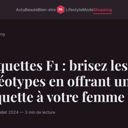
Actu
Beauté
Bien-etre
Lifestyle
Mode
Shopping
ing
uettes F1 : brisez les
éotypes en offrant u
uette à votre femme
uillet 2024 — 3 min de lecture