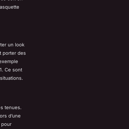
casquette
ter un look
t porter des
 exemple
1. Ce sont
situations.
es tenues.
ors d’une
l pour