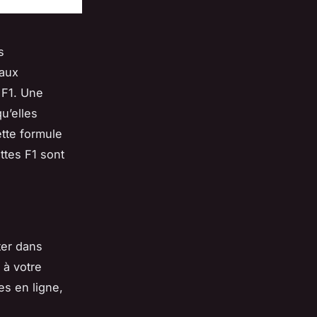
s
 aux
 F1. Une
u’elles
ette formule
ttes F1 sont
ter dans
 à votre
s en ligne,