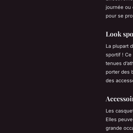
journée ou 
pour se pro
Look spo
La plupart
sportif ! C
tenues d’at
porter des 
des accesso
Accessoi
Les casquet
Elles peuve
grande occa