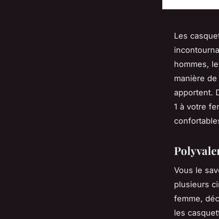
Les casque
incontourna
hommes, les
manière de 
apportent. D
1 à votre f
confortable
Polyvale
Vous le sav
plusieurs c
femme, déc
les casquet