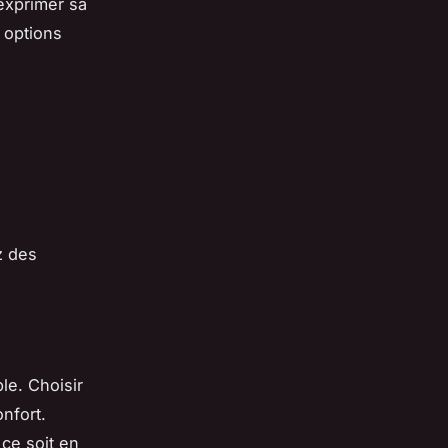
exprimer sa
s options
z des
le. Choisir
nfort.
 ce soit en