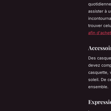
quotidiennes
assister à 
incontourna
trouver cel
afin d'ache
Accessoir
Des casquet
devez compr
casquette, 
soleil. De c
ensemble.
Expressi