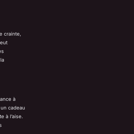
e crainte,
peut
es
la
dance à
z un cadeau
 à l’aise.
s